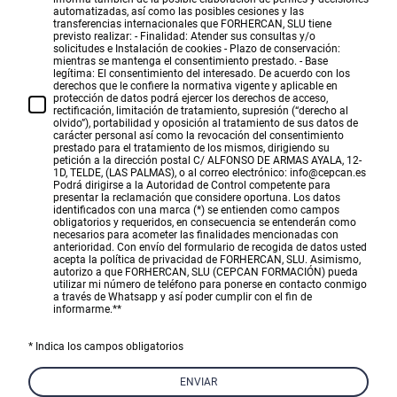
automatizadas, así como las posibles cesiones y las
transferencias internacionales que FORHERCAN, SLU tiene
previsto realizar: - Finalidad: Atender sus consultas y/o
solicitudes e Instalación de cookies - Plazo de conservación:
mientras se mantenga el consentimiento prestado. - Base
legítima: El consentimiento del interesado. De acuerdo con los
derechos que le confiere la normativa vigente y aplicable en
protección de datos podrá ejercer los derechos de acceso,
rectificación, limitación de tratamiento, supresión (“derecho al
olvido”), portabilidad y oposición al tratamiento de sus datos de
carácter personal así como la revocación del consentimiento
prestado para el tratamiento de los mismos, dirigiendo su
petición a la dirección postal C/ ALFONSO DE ARMAS AYALA, 12-
1D, TELDE, (LAS PALMAS), o al correo electrónico: info@cepcan.es
Podrá dirigirse a la Autoridad de Control competente para
presentar la reclamación que considere oportuna. Los datos
identificados con una marca (*) se entienden como campos
obligatorios y requeridos, en consecuencia se entenderán como
necesarios para acometer las finalidades mencionadas con
anterioridad. Con envío del formulario de recogida de datos usted
acepta la política de privacidad de FORHERCAN, SLU. Asimismo,
autorizo a que FORHERCAN, SLU (CEPCAN FORMACIÓN) pueda
utilizar mi número de teléfono para ponerse en contacto conmigo
a través de Whatsapp y así poder cumplir con el fin de
informarme.*
*
* Indica los campos obligatorios
ENVIAR