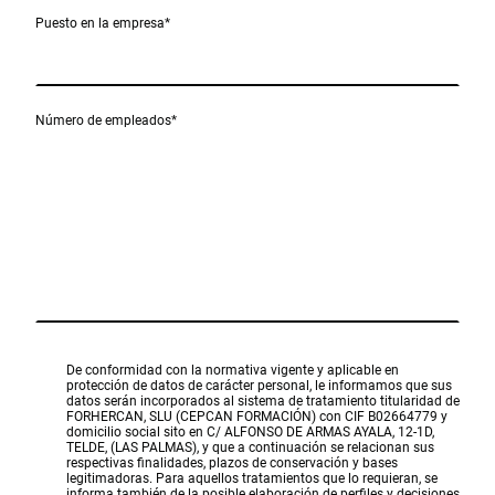
Puesto en la empresa
*
Número de empleados
*
De conformidad con la normativa vigente y aplicable en
protección de datos de carácter personal, le informamos que sus
datos serán incorporados al sistema de tratamiento titularidad de
FORHERCAN, SLU (CEPCAN FORMACIÓN) con CIF B02664779 y
domicilio social sito en C/ ALFONSO DE ARMAS AYALA, 12-1D,
TELDE, (LAS PALMAS), y que a continuación se relacionan sus
respectivas finalidades, plazos de conservación y bases
legitimadoras. Para aquellos tratamientos que lo requieran, se
informa también de la posible elaboración de perfiles y decisiones