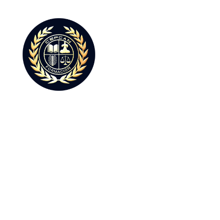
Clases Adicionales
Las clases adicionales de Cepcan Formación son ideales para aquellos
opositores que necesiten un refuerzo en: