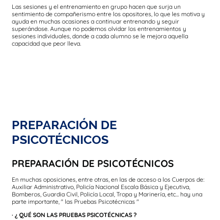
Las sesiones y el entrenamiento en grupo hacen que surja un
sentimiento de compañerismo entre los opositores, lo que les motiva y
ayuda en muchas ocasiones a continuar entrenando y seguir
superándose. Aunque no podemos olvidar los entrenamientos y
sesiones individuales, donde a cada alumno se le mejora aquella
capacidad que peor lleva.
PREPARACIÓN DE
PSICOTÉCNICOS
PREPARACIÓN DE PSICOTÉCNICOS
En muchas oposiciones, entre otras, en las de acceso a los Cuerpos de:
Auxiliar Administrativo, Policía Nacional Escala Básica y Ejecutiva,
Bomberos, Guardia Civil, Policía Local, Tropa y Marinería, etc... hay una
parte importante, " las Pruebas Psicotécnicas "
· ¿ QUÉ SON LAS PRUEBAS PSICOTÉCNICAS ?