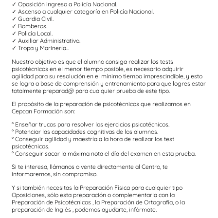
✓ Oposición ingreso a Policía Nacional.
✓ Ascenso a cualquier categoría en Policía Nacional.
✓ Guardia Civil.
✓ Bomberos.
✓ Policía Local.
✓ Auxiliar Administrativo.
✓ Tropa y Marinería...
Nuestro objetivo es que el alumno consiga realizar los tests
psicotécnicos en el menor tiempo posible, es necesario adquirir
agilidad para su resolución en el mínimo tiempo imprescindible, y esto
se logra a base de comprensión y entrenamiento para que logres estar
totalmente preparad@ para cualquier prueba de este tipo.
El propósito de la preparación de psicotécnicos que realizamos en
Cepcan Formación son:
° Enseñar trucos para resolver los ejercicios psicotécnicos.
° Potenciar las capacidades cognitivas de los alumnos.
° Conseguir agilidad y maestría a la hora de realizar los test
psicotécnicos.
° Conseguir sacar la máxima nota el día del examen en esta prueba.
Si te interesa, llámanos o vente directamente al Centro, te
informaremos, sin compromiso.
Y si también necesitas la Preparación Física para cualquier tipo
Oposiciones, sólo esta preparación o complementarla con la
Preparación de Psicotécnicos , la Preparación de Ortografía, o la
preparación de Inglés , podemos ayudarte, infórmate.