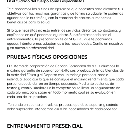
En el cuidado del cuerpo somos especialistas.
Te elaboramos las rutinas de ejercicios que necesites para alcanzar tus
objetivos con las máximas garantías y de forma saludable. Te podemos
ayudar con la nutrición y con la creación de hábitos alimenticios
beneficiosos para la salud.
Si lo que necesitas no está entre los servicios descritos, contáctanos y
explícanos en qué podemos ayudarte. Si está relacionado con el
entrenamiento y la preparación física SEGURO que te podremos
ayudar. Intentaremos adaptamos a tus necesidades. Confía en nosotros
y en nuestra profesionalidad.
PRUEBAS FÍSICAS OPOSICIONES
El sistema de preparación de Cepcan Formación da a sus alumnos la
máxima garantía de superar con éxito sus pruebas. Unimos Ciencias de
la Actividad Física y el Deporte con un trabajo personalizado e
individualizado con la que se consigue el máximo rendimiento que cada
persona puede dar en un tiempo adecuado. Mediante sesiones de
testeo y control similares a la competición se lleva un seguimiento de
cada alumno, para saber en todo momento cuál es su evolución en
cada una de las pruebas.
Teniendo en cuenta el nivel, las pruebas que debe superar y cuándo
debe superarlas, atendemos así a las necesidades de cada opositor.
ENTRENAMIENTO PRESENCIAL