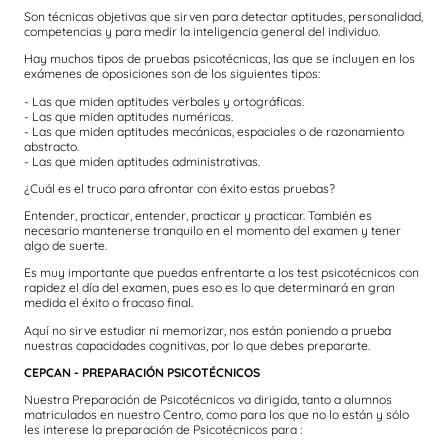
Son técnicas objetivas que sirven para detectar aptitudes, personalidad,
competencias y para medir la inteligencia general del individuo.
Hay muchos tipos de pruebas psicotécnicas, las que se incluyen en los
exámenes de oposiciones son de los siguientes tipos:
- Las que miden aptitudes verbales y ortográficas.
- Las que miden aptitudes numéricas.
- Las que miden aptitudes mecánicas, espaciales o de razonamiento
abstracto.
- Las que miden aptitudes administrativas.
¿Cuál es el truco para afrontar con éxito estas pruebas?
Entender, practicar, entender, practicar y practicar. También es
necesario mantenerse tranquilo en el momento del examen y tener
algo de suerte.
Es muy importante que puedas enfrentarte a los test psicotécnicos con
rapidez el día del examen, pues eso es lo que determinará en gran
medida el éxito o fracaso final.
Aquí no sirve estudiar ni memorizar, nos están poniendo a prueba
nuestras capacidades cognitivas, por lo que debes prepararte.
CEPCAN - PREPARACIÓN PSICOTÉCNICOS
Nuestra Preparación de Psicotécnicos va dirigida, tanto a alumnos
matriculados en nuestro Centro, como para los que no lo están y sólo
les interese la preparación de Psicotécnicos para :